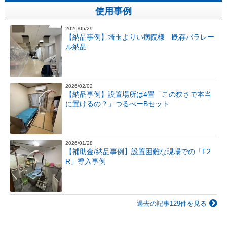
使用事例
2026/05/29
【納品事例】埼玉よりい病院様 既存パラレー
ル納品
2026/02/02
【納品事例】設置場所は4畳「この狭さで本当
に置けるの？」つるべーBセット
2026/01/28
【補助金/納品事例】設置困難な現場での「F2
R」導入事例
過去の記事129件を見る