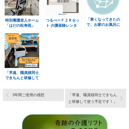
「寒くなってきたの
特別養護老人ホーム
つるべーＦ２Ｒセッ
で、お家のお風呂に
「はだの松寿苑」
ト 介護保険レンタ
入りたい」
様 ユニットの浴室
ル撤去事例
につるべー設置！
「早速、職員様同士
できちんと研修して
使う予定です！」
3年間ご使用の感想
「早速、職員様同士できちん
と研修して使う予定です！」