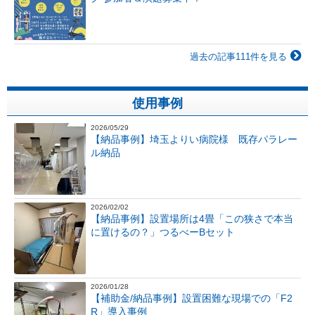
過去の記事111件を見る
使用事例
2026/05/29
【納品事例】埼玉よりい病院様 既存パラレー
ル納品
2026/02/02
【納品事例】設置場所は4畳「この狭さで本当
に置けるの？」つるべーBセット
2026/01/28
【補助金/納品事例】設置困難な現場での「F2
R」導入事例