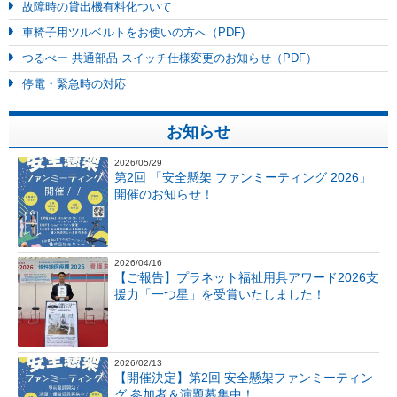
故障時の貸出機有料化ついて
車椅子用ツルベルトをお使いの方へ（PDF)
つるべー 共通部品 スイッチ仕様変更のお知らせ（PDF）
停電・緊急時の対応
お知らせ
2026/05/29
第2回 「安全懸架 ファンミーティング 2026」
開催のお知らせ！
2026/04/16
【ご報告】プラネット福祉用具アワード2026支
援力「一つ星」を受賞いたしました！
2026/02/13
【開催決定】第2回 安全懸架ファンミーティン
グ 参加者＆演題募集中！