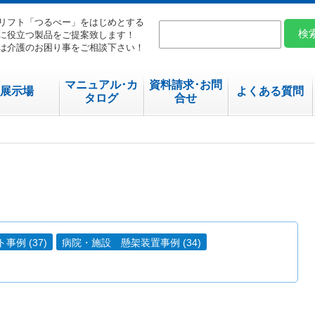
リフト「つるべー」をはじめとする
に役立つ製品をご提案致します！
は介護のお困り事をご相談下さい！
マニュアル･カ
資料請求･お問
展示場
よくある質問
タログ
合せ
例 (37)
病院・施設 懸架装置事例 (34)