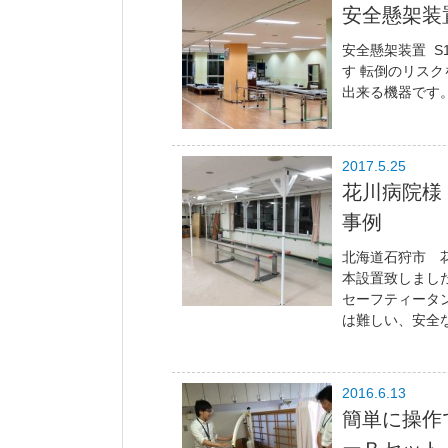
安全懸架装置 
安全懸架装置 S1
す 転倒のリス
出来る機器です
2017.5.25
花川病院様 
事例
北海道石狩市 花
本設置致しました
セーフティータン
は難しい、安全な.
2016.6.13
簡単に操作