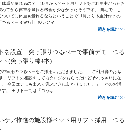
て体重が量れるの？」10月からベッド用リフトをご利用中だったお
兼ねてから体重を量れる機会が少なかったそうです。 自宅で、し
るついでに体重も量れるならということで11月より体重計付きの
つるべーＢＷｾｯﾄ」のレンタ...
続きを読む
トを設置 突っ張りつるべーで事前デモ つる
ット(突っ張り棒4本)
で浴室用のつるべーをご採用いただきました。 ご利用者のお母
以前、リフトの相談をしてカタログをもらったけどそれっきりにな
た。 今回はデモも出来て選ぶときに助かりました。」 とのお話
す。 モリトーでは『つっぱ...
続きを読む
いケア推進の施設様ベッド用リフト採用 つる
ト