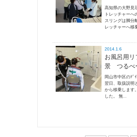
高知県の大野見荘
トレッチャーへの
スリングは脚分
レッチャーへ移乗
2014.1.6
お風呂用リ
景 つるべ
岡山市中区のﾃﾞ
翌日、取扱説明と職
から移乗します
した。 無...