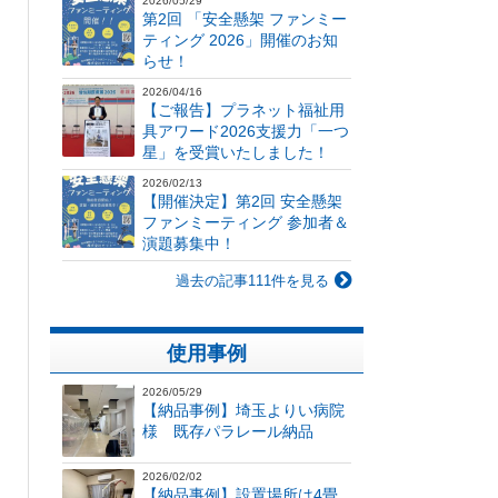
2026/05/29
第2回 「安全懸架 ファンミー
ティング 2026」開催のお知
らせ！
2026/04/16
【ご報告】プラネット福祉用
具アワード2026支援力「一つ
星」を受賞いたしました！
2026/02/13
【開催決定】第2回 安全懸架
ファンミーティング 参加者＆
演題募集中！
過去の記事111件を見る
使用事例
2026/05/29
【納品事例】埼玉よりい病院
様 既存パラレール納品
2026/02/02
【納品事例】設置場所は4畳