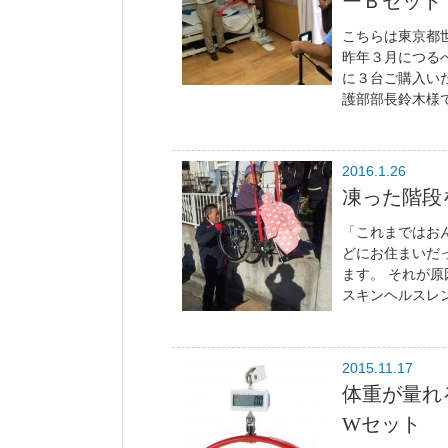
ーＢセッ
こちらは東京都
昨年３月につる
に３台ご購入い
護部部長鈴木様で
2016.1.26
凍った階段
「これまではお
どにお住まいだ
ます。 それが
スキンヘルスレン
2015.11.17
体重が量れ
Wセット