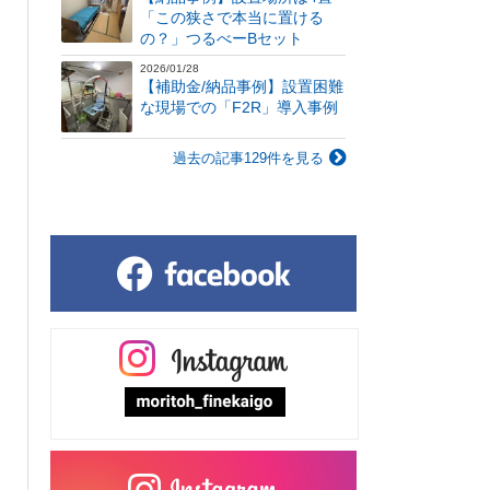
「この狭さで本当に置ける
の？」つるべーBセット
2026/01/28
【補助金/納品事例】設置困難
な現場での「F2R」導入事例
過去の記事129件を見る