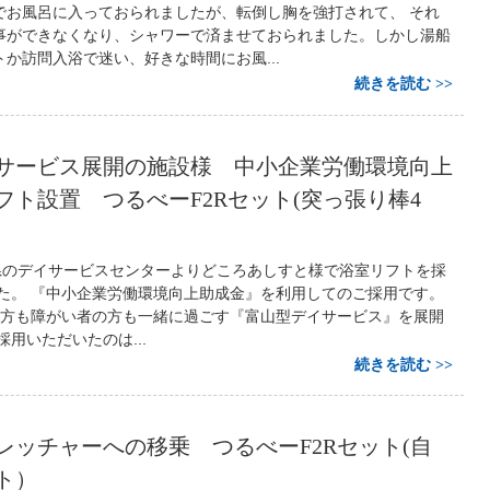
でお風呂に入っておられましたが、転倒し胸を強打されて、 それ
事ができなくなり、シャワーで済ませておられました。しかし湯船
か訪問入浴で迷い、好きな時間にお風...
続きを読む
サービス展開の施設様 中小企業労働環境向上
フト設置 つるべーF2Rセット(突っ張り棒4
森県のデイサービスセンターよりどころあしすと様で浴室リフトを採
した。 『中小企業労働環境向上助成金』を利用してのご採用です。
の方も障がい者の方も一緒に過ごす『富山型デイサービス』を展開
採用いただいたのは...
続きを読む
レッチャーへの移乗 つるべーF2Rセット(自
ト）