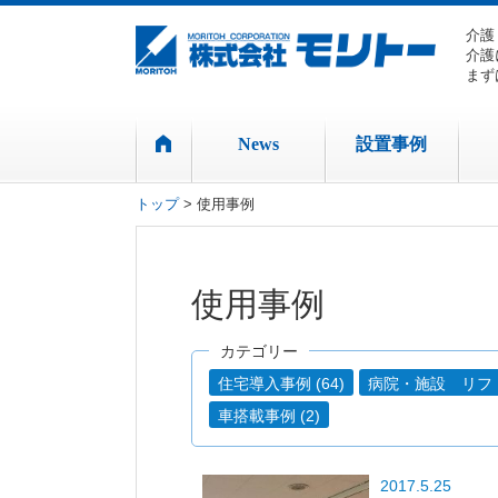
介護
介護
まず
News
設置事例
トップ
> 使用事例
使用事例
カテゴリー
住宅導入事例 (64)
病院・施設 リフト事
車搭載事例 (2)
2017.5.25