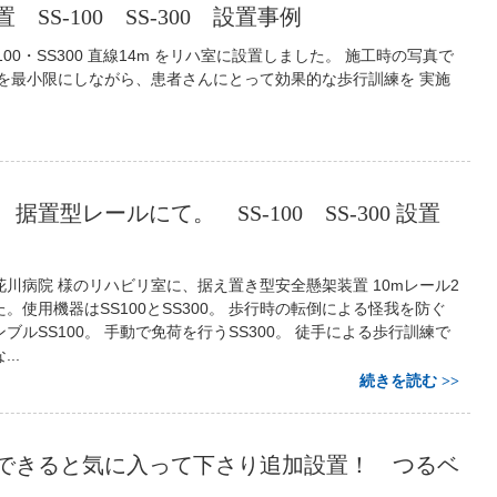
SS-100 SS-300 設置事例
00・SS300 直線14m をリハ室に設置しました。 施工時の写真で
クを最小限にしながら、患者さんにとって効果的な歩行訓練を 実施
。
据置型レールにて。 SS-100 SS-300 設置
川病院 様のリハビリ室に、据え置き型安全懸架装置 10mレール2
。使用機器はSS100とSS300。 歩行時の転倒による怪我を防ぐ
ブルSS100。 手動で免荷を行うSS300。 徒手による歩行訓練で
..
続きを読む
できると気に入って下さり追加設置！ つるベ