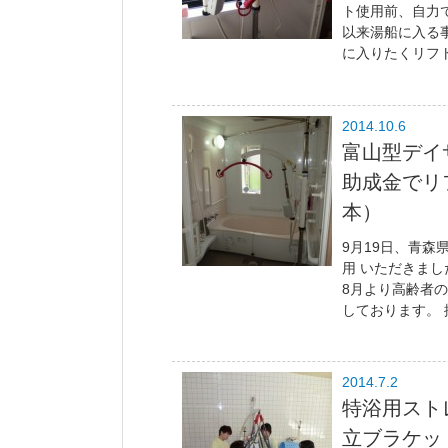
ト使用前、自力
以来湯船に入る
に入りたくリフト
2014.10.6
富山型デイ
助成金でリ
本）
9月19日、青
用 いただきま
8月より高齢者
しております。 
2014.7.2
特浴用スト
立ブラケッ