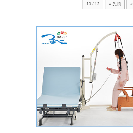
10 / 12
« 先頭
«