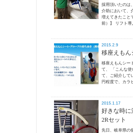
採用頂いたのは
介助において、
増えてきたこと
前）】 リフト導
2015.2.9
移座えもん
移座えもんシー
て、 「こんな
て、ご紹介してい
円程度で、カラビ
2015.1.17
好きな時に
2Rセット
先日、岐阜県の