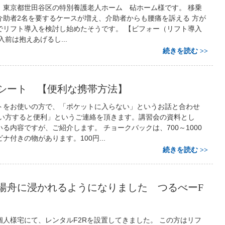
、東京都世田谷区の特別養護老人ホーム 砧ホーム様です。 移乗
介助者2名を要するケースが増え、介助者からも腰痛を訴える 方が
でリフト導入を検討し始めたそうです。 【ビフォー（リフト導入
入前は抱えあげるし...
続きを読む
シート 【便利な携帯方法】
トをお使いの方で、「ポケットに入らない」というお話と合わせ
使い方すると便利」というご連絡を頂きます。講習会の資料とし
る内容ですが、ご紹介します。 チョークバックは、700～1000
ナ付きの物があります。100円...
続きを読む
湯舟に浸かれるようになりました つるべーF
個人様宅にて、レンタルF2Rを設置してきました。 この方はリフ