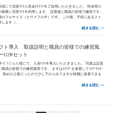
様にて浴室ﾘﾌﾄと床走行ﾘﾌﾄをご採用いただきました。 特浴用ス
移乗に浴室ﾘﾌﾄを利用します。 設置後に職員の皆様で練習です。
離のフルサイズ（エヴァフル中）です。 この後、手前にあるスト
します（...
続きを読む
フト導入 取扱説明と職員の皆様での練習風
ーU2Rセット
ｲｻｰﾋﾞｽくらた様にて、入浴ﾘﾌﾄを導入いただきました。 写真は設置
員の皆様での練習風景です。 まずはｽﾘﾝｸﾞを装着してｼｬﾜｰｷｬﾘｰ
。 長めの上着だったので少し下から出てますが綺麗に装着できま
続きを読む