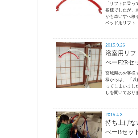
「リフトに乗っ
客様でしたが、
かも車いすへ移
ベッド用リフト「
2015.9.26
浴室用リフ
べーF2Rセ
宮城県のお客様
様からは、 「
ってしまいまし
しを聞いておりま
2015.4.3
持ち上げな
べーBセッ