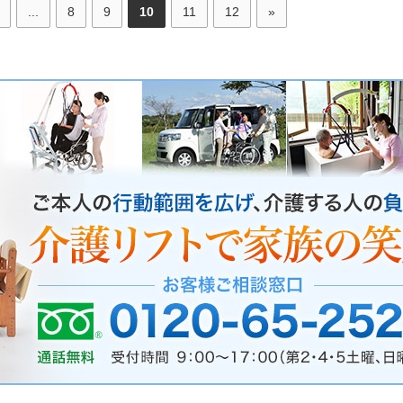
...
8
9
10
11
12
»