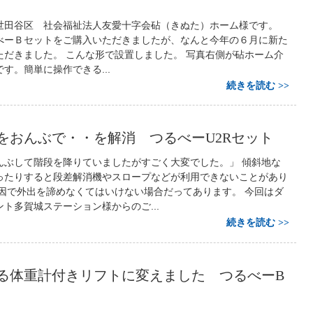
ト
世田谷区 社会福祉法人友愛十字会砧（きぬた）ホーム様です。
べーＢセットをご購入いただきましたが、なんと今年の６月に新た
ただきました。 こんな形で設置しました。 写真右側が砧ホーム介
す。簡単に操作できる...
続きを読む
をおんぶで・・を解消 つるべーU2Rセット
んぶして階段を降りていましたがすごく大変でした。」 傾斜地な
ったりすると段差解消機やスロープなどが利用できないことがあり
原因で外出を諦めなくてはいけない場合だってあります。 今回はダ
ト多賀城ステーション様からのご...
続きを読む
る体重計付きリフトに変えました つるべーB