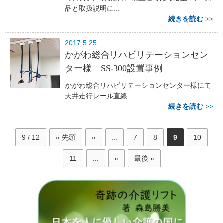
品と取扱説明に...
続きを読む
2017.5.25
かがわ総合リハビリテーションセン
ター様 SS-300設置事例
かがわ総合リハビリテーションセンター様にて
天井走行レール直線...
続きを読む
9 / 12
« 先頭
«
...
7
8
9
10
11
...
»
最後 »