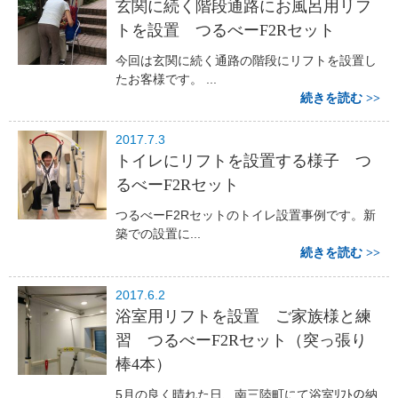
玄関に続く階段通路にお風呂用リフ
トを設置 つるべーF2Rセット
今回は玄関に続く通路の階段にリフトを設置し
たお客様です。 ...
続きを読む
2017.7.3
トイレにリフトを設置する様子 つ
るべーF2Rセット
つるべーF2Rセットのトイレ設置事例です。新
築での設置に...
続きを読む
2017.6.2
浴室用リフトを設置 ご家族様と練
習 つるべーF2Rセット（突っ張り
棒4本）
5月の良く晴れた日、南三陸町にて浴室ﾘﾌﾄの納