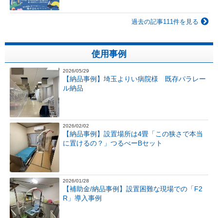
過去の記事111件を見る
使用事例
2026/05/29
【納品事例】埼玉よりい病院様 既存パラレー
ル納品
2026/02/02
【納品事例】設置場所は4畳「この狭さで本当
に置けるの？」つるべーBセット
2026/01/28
【補助金/納品事例】設置困難な現場での「F2
R」導入事例