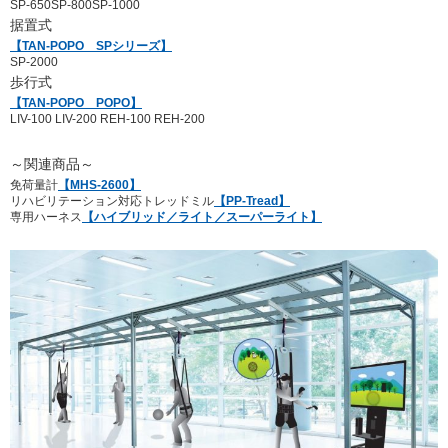
SP-650
SP-800
SP-1000
据置式
【TAN-POPO SPシリーズ】
SP-2000
歩行式
【TAN-POPO POPO】
LIV-100
LIV-200
REH-100
REH-200
～関連商品～
免荷量計
【MHS-2600】
リハビリテーション対応トレッドミル
【PP-Tread】
専用ハーネス
【ハイブリッド／ライト／スーパーライト】