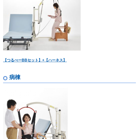
【つるべー
BB
セット】
+
【ハーネス】
病棟