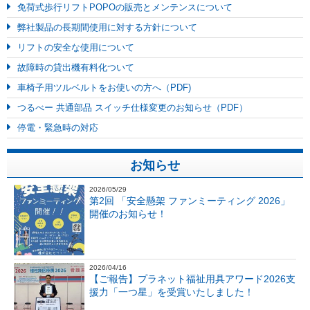
免荷式歩行リフトPOPOの販売とメンテンスについて
弊社製品の長期間使用に対する方針について
リフトの安全な使用について
故障時の貸出機有料化ついて
車椅子用ツルベルトをお使いの方へ（PDF)
つるべー 共通部品 スイッチ仕様変更のお知らせ（PDF）
停電・緊急時の対応
お知らせ
2026/05/29
第2回 「安全懸架 ファンミーティング 2026」
開催のお知らせ！
2026/04/16
【ご報告】プラネット福祉用具アワード2026支
援力「一つ星」を受賞いたしました！