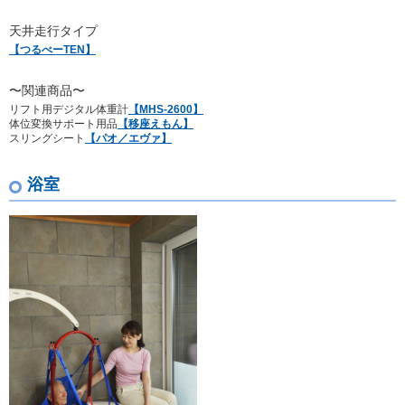
天井走行タイプ
【つるべーTEN】
〜関連商品〜
リフト用デジタル体重計
【MHS-2600】
体位変換サポート用品
【移座えもん】
スリングシート
【パオ／エヴァ】
浴室