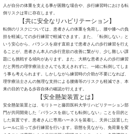
人が自分の体重を支える事が困難な場合や、歩行練習時における転
倒リスクは常に存在します。
【共に安全なリハビリテーション】
転倒のリスクについては、患者さんの体重を免荷し、腰や膝への負
担を軽減しての歩行練習で軽減できます。また、「転倒しない」と
いう安心から、バランスを崩す直前まで患者さんの歩行
練習
を行え
ることが、患者さん本人の歩行意欲の改善に繋がり、少し難しい課
題にも挑戦する傾向があります。また、大柄な患者さんの歩行練習
だと男性の理学療法士さんでも支えきれずに、一緒に転倒してしま
う事も考えられます。しかしながら練習時の介助が不要になれば、
理学療法士さんの無理な支持による腰痛等のリスクも軽減でき、本
来の目的である歩容自体の確認が行えます。
【安全懸架装置とは】
安全懸架装置とは、モリトーと藤田医科大学リハビリテーション部
門が共同開発した「バランスを崩しても転倒しない」ことを目的と
した装置です。患者さんに専用ハーネスを装着し、天井に設置した
レールに沿って歩行練習を行います。容態を見ながら、免荷量を変