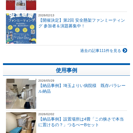
2026/02/13
【開催決定】第2回 安全懸架ファンミーティン
グ 参加者＆演題募集中！
過去の記事111件を見る
使用事例
2026/05/29
【納品事例】埼玉よりい病院様 既存パラレー
ル納品
2026/02/02
【納品事例】設置場所は4畳「この狭さで本当
に置けるの？」つるべーBセット