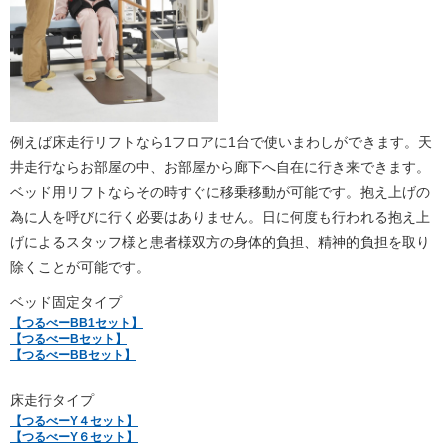
例えば床走行リフトなら1フロアに1台で使いまわしができます。天
井走行ならお部屋の中、お部屋から廊下へ自在に行き来できます。
ベッド用リフトならその時すぐに移乗移動が可能です。抱え上げの
為に人を呼びに行く必要はありません。日に何度も行われる抱え上
げによるスタッフ様と患者様双方の身体的負担、精神的負担を取り
除くことが可能です。
ベッド固定タイプ
【つるべーBB1セット】
【つるべーBセット】
【つるべーBBセット】
床走行タイプ
【つるべーY４セット】
【つるべーY６セット】