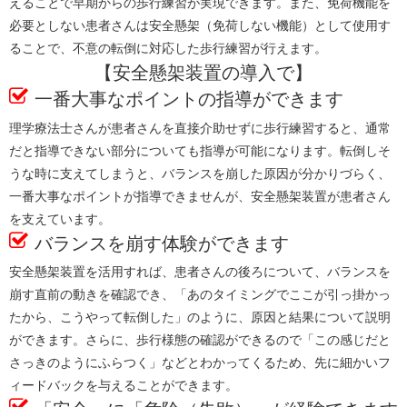
えることで早期からの歩行練習が実現できます。また、免荷機能を
必要としない患者さんは安全懸架（免荷しない機能）として使用す
ることで、不意の転倒に対応した歩行練習が行えます。
【安全懸架装置の導入で】
一番大事なポイントの指導ができます
理学療法士さんが患者さんを直接介助せずに歩行練習すると、通常
だと指導できない部分についても指導が可能になります。転倒しそ
うな時に支えてしまうと、バランスを崩した原因が分かりづらく、
一番大事なポイントが指導できませんが、安全懸架装置が患者さん
を支えています。
バランスを崩す体験ができます
安全懸架装置を活用すれば、患者さんの後ろについて、バランスを
崩す直前の動きを確認でき、「あのタイミングでここが引っ掛かっ
たから、こうやって転倒した」のように、原因と結果について説明
ができます。さらに、歩行様態の確認ができるので「この感じだと
さっきのようにふらつく」などとわかってくるため、先に細かいフ
ィードバックを与えることができます。