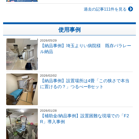
過去の記事111件を見る
使用事例
2026/05/29
【納品事例】埼玉よりい病院様 既存パラレー
ル納品
2026/02/02
【納品事例】設置場所は4畳「この狭さで本当
に置けるの？」つるべーBセット
2026/01/28
【補助金/納品事例】設置困難な現場での「F2
R」導入事例