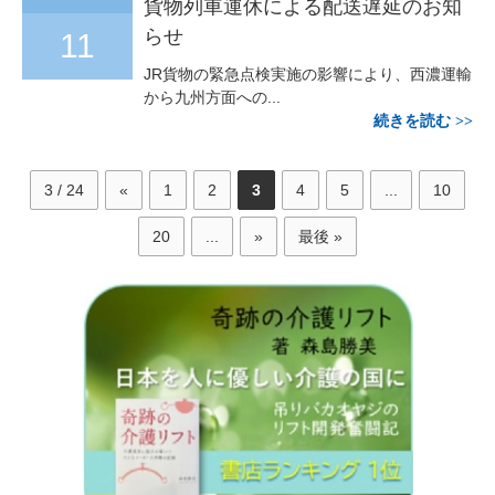
貨物列車運休による配送遅延のお知
らせ
11
JR貨物の緊急点検実施の影響により、西濃運輸
から九州方面への...
続きを読む
3 / 24
«
1
2
3
4
5
...
10
20
...
»
最後 »