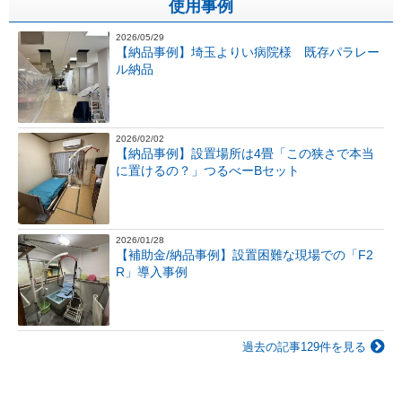
使用事例
2026/05/29
【納品事例】埼玉よりい病院様 既存パラレー
ル納品
2026/02/02
【納品事例】設置場所は4畳「この狭さで本当
に置けるの？」つるべーBセット
2026/01/28
【補助金/納品事例】設置困難な現場での「F2
R」導入事例
過去の記事129件を見る