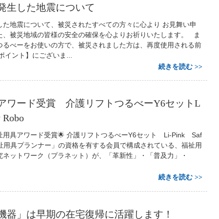
発生した地震について
した地震について、被災されたすべての方々に心より お見舞い申
た、被災地域の皆様の安全の確保を心よりお祈りいたします。 ま
つるべーをお使いの方で、被災されました方は、再度使用される前
ポイント】にございま...
続きを読む
アワード受賞 介護リフトつるべーY6セットL
y Robo
用具アワード受賞🌟 介護リフトつるべーY6セット Li-Pink Saf
 「福祉用具プランナー」の資格を有する会員で構成されている、福祉用
究ネットワーク（プラネット）が、「革新性」・「普及力」・
続きを読む
機器」は早期の在宅復帰に活躍します！