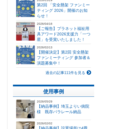
2026/05/29
第2回 「安全懸架 ファンミー
ティング 2026」開催のお知
らせ！
2026/04/16
【ご報告】プラネット福祉用
具アワード2026支援力「一つ
星」を受賞いたしました！
2026/02/13
【開催決定】第2回 安全懸架
ファンミーティング 参加者＆
演題募集中！
過去の記事111件を見る
使用事例
2026/05/29
【納品事例】埼玉よりい病院
様 既存パラレール納品
2026/02/02
【納品事例】設置場所は4畳