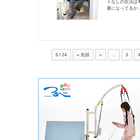
トなしの生活は
要になってるか..
5 / 24
« 先頭
«
...
3