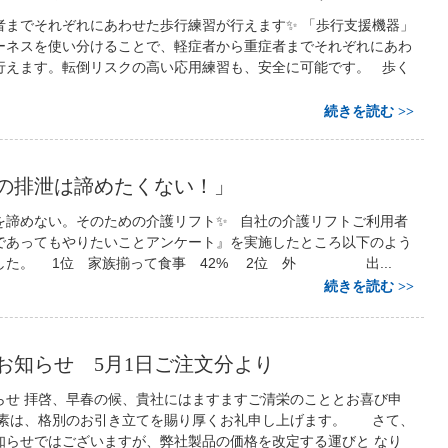
者までそれぞれにあわせた歩行練習が行えます✨ 「歩行支援機器」
ーネスを使い分けることで、軽症者から重症者までそれぞれにあわ
行えます。転倒リスクの高い応用練習も、安全に可能です。 歩く
続きを読む
の排泄は諦めたくない！」
を諦めない。そのための介護リフト✨ 自社の介護リフトご利用者
であってもやりたいことアンケート』を実施したところ以下のよう
した。 1位 家族揃って食事 42% 2位 外 出...
続きを読む
お知らせ 5月1日ご注文分より
らせ 拝啓、早春の候、貴社にはますますご清栄のこととお喜び申
平素は、格別のお引き立てを賜り厚くお礼申し上げます。 さて、
知らせではございますが、弊社製品の価格を改定する運びと なり