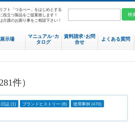
リフト「つるべー」をはじめとする
に役立つ製品をご提案致します！
は介護のお困り事をご相談下さい！
マニュアル･カ
資料請求･お問
展示場
よくある質問
タログ
合せ
81件）
誌 (1)
ブランドヒストリー (8)
使用事例 (470)