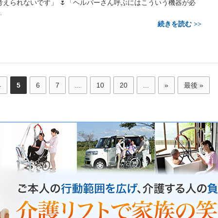
考えられないです」 🌷「ヘルパーさん呼ぶにはこういう機器が必
.
続きを読む
4
5
6
7
...
10
20
...
»
最後 »