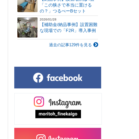
「この狭さで本当に置ける
の？」つるべーBセット
2026/01/28
【補助金/納品事例】設置困難
な現場での「F2R」導入事例
過去の記事129件を見る