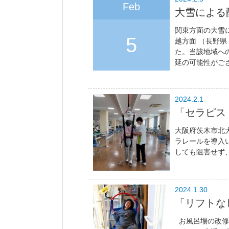
Feb
大雪による
関東方面の大雪
5
越方面 （長野
た。当該地域へ
延の可能性がござ
2024.2.1
「セラピス
大阪府茨木市北大
ラレールを導入
しても阻害せず、
2024.1.30
「リフトな
お風呂場の改修