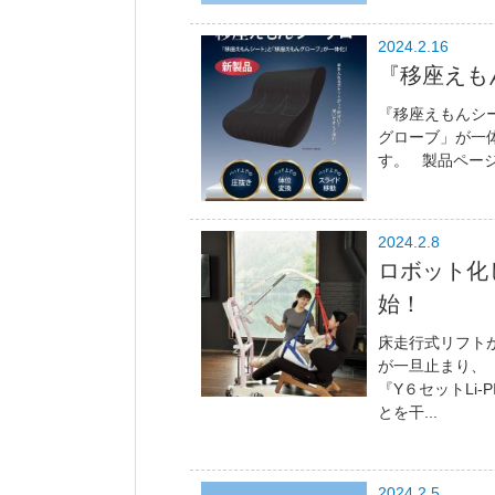
2024.2.16
『移座えも
『移座えもんシ
グローブ」が一
す。 製品ペー
2024.2.8
ロボット化した
始！
床走行式リフトが
が一旦止まり、
『Y６セットLi-
とを干...
2024.2.5