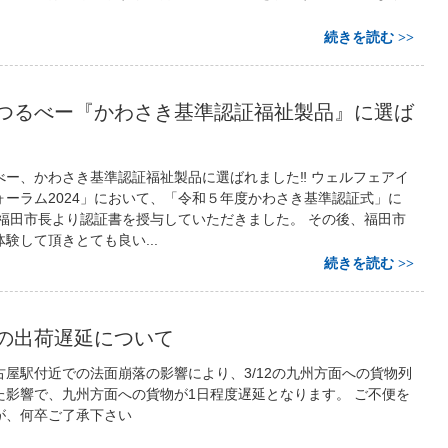
続きを読む
つるべー『かわさき基準認証福祉製品』に選ば
ー、かわさき基準認証福祉製品に選ばれました‼️ ウェルフェアイ
ォーラム2024」において、「令和５年度かわさき基準認証式」に
 福田市長より認証書を授与していただきました。 その後、福田市
験して頂きとても良い...
続きを読む
の出荷遅延について
古屋駅付近での法面崩落の影響により、3/12の九州方面への貨物列
た影響で、九州方面への貨物が1日程度遅延となります。 ご不便を
が、何卒ご了承下さい