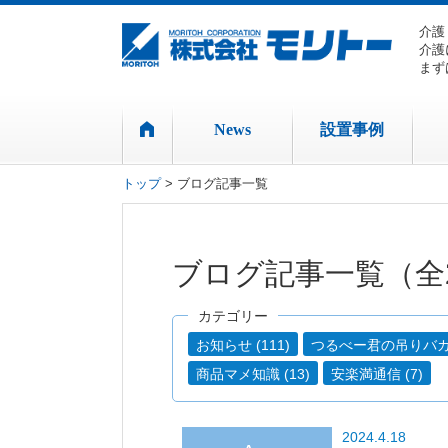
介護
介護
まず
News
設置事例
トップ
> ブログ記事一覧
ブログ記事一覧（全2
カテゴリー
お知らせ (111)
つるべー君の吊りバカ日
商品マメ知識 (13)
安楽満通信 (7)
2024.4.18