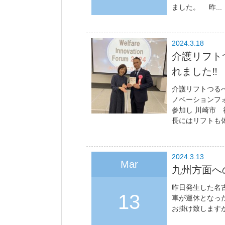
ました。 昨...
2024.3.18
介護リフト
れました‼️
介護リフトつるべ
ノベーションフ
参加し 川崎市
長にはリフトも体
2024.3.13
Mar
九州方面へ
昨日発生した名
13
車が運休となっ
お掛け致します