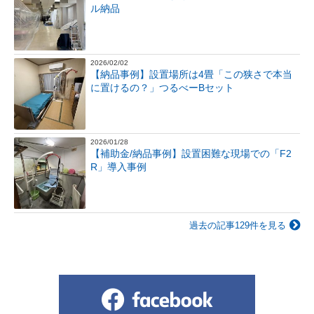
ル納品
2026/02/02
【納品事例】設置場所は4畳「この狭さで本当
に置けるの？」つるべーBセット
2026/01/28
【補助金/納品事例】設置困難な現場での「F2
R」導入事例
過去の記事129件を見る