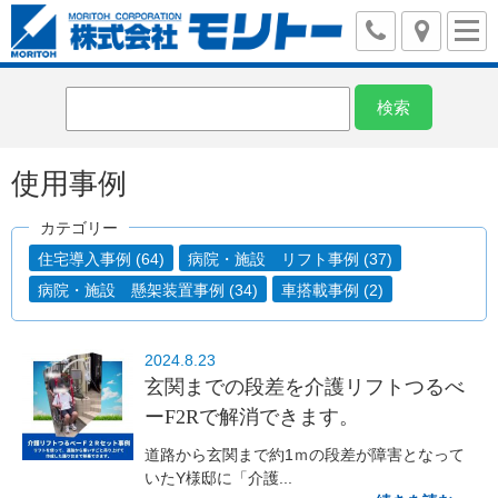
使用事例
カテゴリー
住宅導入事例 (64)
病院・施設 リフト事例 (37)
病院・施設 懸架装置事例 (34)
車搭載事例 (2)
2024.8.23
玄関までの段差を介護リフトつるべ
ーF2Rで解消できます。
道路から玄関まで約1ｍの段差が障害となって
いたY様邸に「介護...