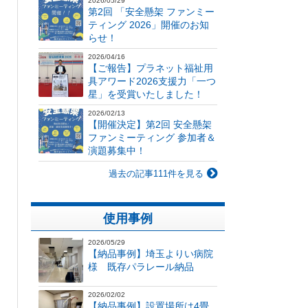
2026/05/29
第2回 「安全懸架 ファンミー
ティング 2026」開催のお知
らせ！
2026/04/16
【ご報告】プラネット福祉用
具アワード2026支援力「一つ
星」を受賞いたしました！
2026/02/13
【開催決定】第2回 安全懸架
ファンミーティング 参加者＆
演題募集中！
過去の記事111件を見る
使用事例
2026/05/29
【納品事例】埼玉よりい病院
様 既存パラレール納品
2026/02/02
【納品事例】設置場所は4畳