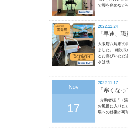
で腰を痛めながら
2022.11.24
「早速、職
大阪府八尾市の
ました。 施設
とお喜びいただ
水は既...
2022.11.17
Nov
「寒くなっ
介助者様「（湯
17
お風呂に入りた
場への移乗が可能