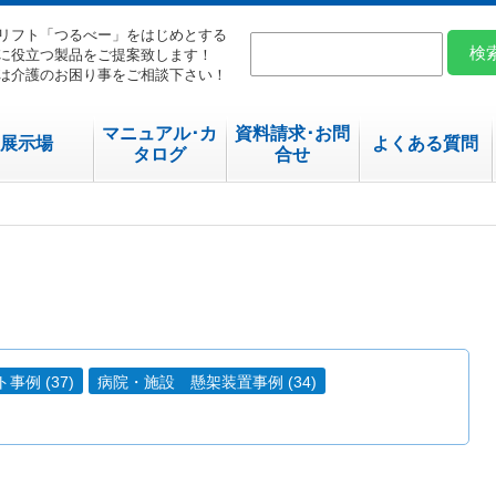
リフト「つるべー」をはじめとする
に役立つ製品をご提案致します！
は介護のお困り事をご相談下さい！
マニュアル･カ
資料請求･お問
展示場
よくある質問
タログ
合せ
例 (37)
病院・施設 懸架装置事例 (34)