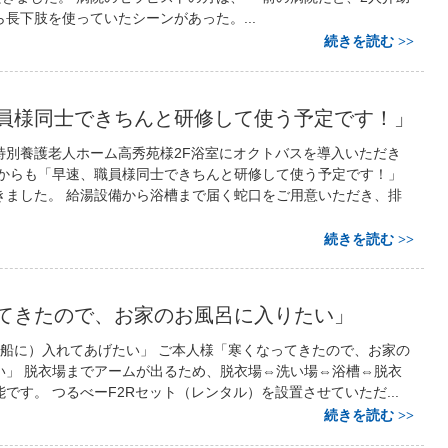
長下肢を使っていたシーンがあった。...
続きを読む
員様同士できちんと研修して使う予定です！」
特別養護老人ホーム高秀苑様2F浴室にオクトバスを導入いただき
長からも「早速、職員様同士できちんと研修して使う予定です！」
きました。 給湯設備から浴槽まで届く蛇口をご用意いただき、排
続きを読む
てきたので、お家のお風呂に入りたい」
船に）入れてあげたい」 ご本人様「寒くなってきたので、お家の
い」 脱衣場までアームが出るため、脱衣場⇔洗い場⇔浴槽⇔脱衣
です。 つるべーF2Rセット（レンタル）を設置させていただ...
続きを読む