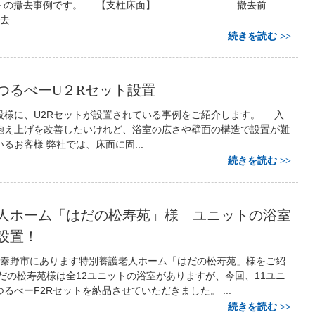
Rセットの撤去事例です。 【支柱床面】 撤去前
.
続きを読む
つるべーU２Rセット設置
設様に、U2Rセットが設置されている事例をご紹介します。 入
抱え上げを改善したいけれど、浴室の広さや壁面の構造で設置が難
るお客様 弊社では、床面に固...
続きを読む
人ホーム「はだの松寿苑」様 ユニットの浴室
設置！
秦野市にあります特別養護老人ホーム「はだの松寿苑」様をご紹
だの松寿苑様は全12ユニットの浴室がありますが、今回、11ユニ
るべーF2Rセットを納品させていただきました。 ...
続きを読む