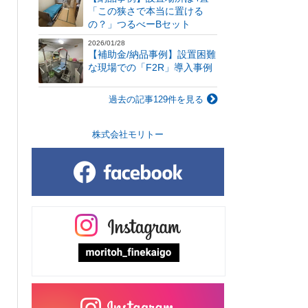
「この狭さで本当に置ける
の？」つるべーBセット
2026/01/28
【補助金/納品事例】設置困難
な現場での「F2R」導入事例
過去の記事129件を見る
株式会社モリトー