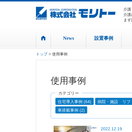
介護
介護
まず
News
設置事例
トップ
> 使用事例
使用事例
カテゴリー
住宅導入事例 (64)
病院・施設 リフト事
車搭載事例 (2)
2022.12.19