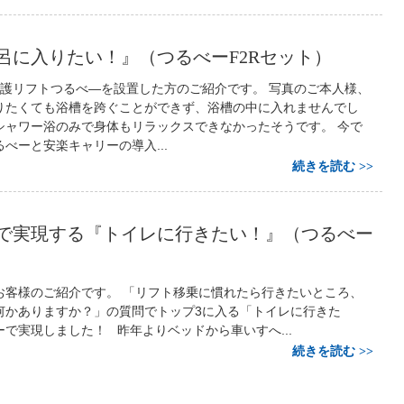
呂に入りたい！』（つるべーF2Rセット）
護リフトつるべ―を設置した方のご紹介です。 写真のご本人様、
りたくても浴槽を跨ぐことができず、浴槽の中に入れませんでし
シャワー浴のみで身体もリラックスできなかったそうです。 今で
べーと安楽キャリーの導入...
続きを読む
で実現する『トイレに行きたい！』（つるべー
ト）
お客様のご紹介です。 「リフト移乗に慣れたら行きたいところ、
何かありますか？」の質問でトップ3に入る「トイレに行きた
で実現しました！ 昨年よりベッドから車いすへ...
続きを読む