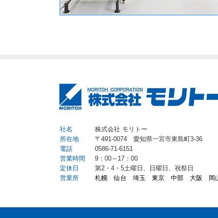
社名
株式会社 モリトー
所在地
〒491-0074 愛知県一宮市東島町3-36
電話
0586-71-6151
営業時間
9：00～17：00
定休日
第2・4・5土曜日、日曜日、祝祭日
営業所
札幌
仙台
埼玉
東京
中部
大阪
岡