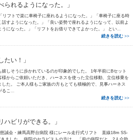
べられるようになった。」
リフトで楽に車椅子に座れるようになった。」「車椅子に座る時
く話すようになった。」「良い姿勢で座れるようになって、以前よ
うになった。」「リフトをお借りできてよかった。」 とい...
続きを読む
したい！」
も嬉しそうに歩かれているのが印象的でした。 1年半前にBセット
客様からご依頼いただき、ハーネスを使った立位移動、立位移乗を
ました。 ご本人様もご家族の方もとても積極的で、見事ハーネス
こ...
続きを読む
リハビリができる。」
誠会・練馬高野台病院 様にレール走行式リフト 直線18m SS-
だきました。 病院のセラピストの方は、 「前の病院だと、2人介助