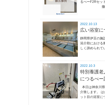
るべーF2
撤去..
2022.10.13
広い浴室に
静岡県伊豆の施
浴介助における
しく諦められてい
2022.10.3
特別養護老
につるべー
本日は神奈川県
介致します。 は
ット目の浴室につ