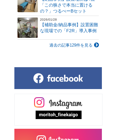
「この狭さで本当に置ける
の？」つるべーBセット
2026/01/28
【補助金/納品事例】設置困難
な現場での「F2R」導入事例
過去の記事129件を見る