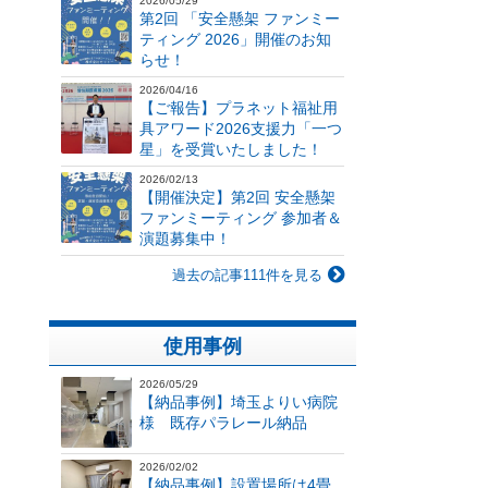
2026/05/29
第2回 「安全懸架 ファンミー
ティング 2026」開催のお知
らせ！
2026/04/16
【ご報告】プラネット福祉用
具アワード2026支援力「一つ
星」を受賞いたしました！
2026/02/13
【開催決定】第2回 安全懸架
ファンミーティング 参加者＆
演題募集中！
過去の記事111件を見る
使用事例
2026/05/29
【納品事例】埼玉よりい病院
様 既存パラレール納品
2026/02/02
【納品事例】設置場所は4畳